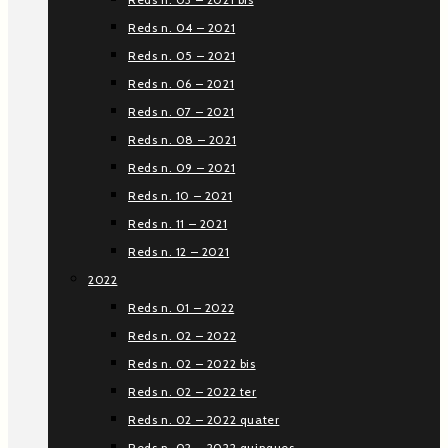
Reds n. 04 – 2021
Reds n. 05 – 2021
Reds n. 06 – 2021
Reds n. 07 – 2021
Reds n. 08 – 2021
Reds n. 09 – 2021
Reds n. 10 – 2021
Reds n. 11 – 2021
Reds n. 12 – 2021
2022
Reds n. 01 – 2022
Reds n. 02 – 2022
Reds n. 02 – 2022 bis
Reds n. 02 – 2022 ter
Reds n. 02 – 2022 quater
Reds n. 02 – 2022 quinques