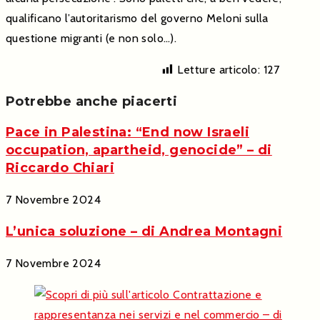
qualificano l’autoritarismo del governo Meloni sulla
questione migranti (e non solo…).
Letture articolo:
127
Potrebbe anche piacerti
Pace in Palestina: “End now Israeli
occupation, apartheid, genocide” – di
Riccardo Chiari
7 Novembre 2024
L’unica soluzione – di Andrea Montagni
7 Novembre 2024