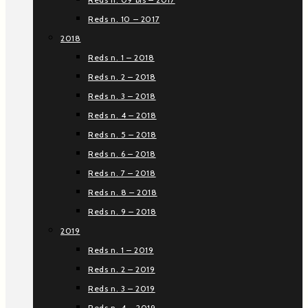
Reds n. 10 – 2017
2018
Reds n. 1 – 2018
Reds n. 2 – 2018
Reds n. 3 – 2018
Reds n. 4 – 2018
Reds n. 5 – 2018
Reds n. 6 – 2018
Reds n. 7 – 2018
Reds n. 8 – 2018
Reds n. 9 – 2018
2019
Reds n. 1 – 2019
Reds n. 2 – 2019
Reds n. 3 – 2019
Reds n. 4 – 2019