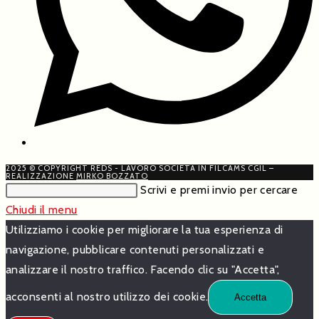
2025 © COPYRIGHT REDS - LAVORO SOCIETÀ IN FILCAMS CGIL –
REALIZZAZIONE
MIRKO BOZZATO
Cerca
Scrivi e premi invio per cercare
nel
Chiudi il menu
sito
Utilizziamo i cookie per migliorare la tua esperienza di
web
navigazione, pubblicare contenuti personalizzati e
analizzare il nostro traffico. Facendo clic su "Accetta",
acconsenti al nostro utilizzo dei cookie.
Accetta