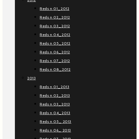
Reds n 01_2012
Reds n 02_2012
Reds n 03_2012
Reds n 04_2012
Reds n 05_2012
Reds n 06_2012
Reds n 07_2012
Reds n 08_2012
2013
Reds n 01_2013
Reds n 02_2013
Reds n 03_2013
Reds n 04_2013
Reds n 05_ 2013
Reds n 06_ 2013
Reds n 07_ 2013