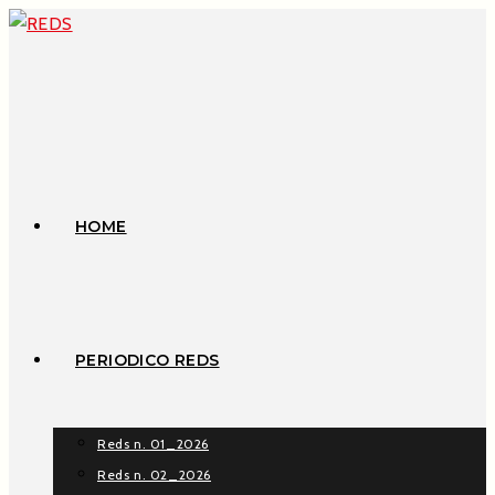
Salta
al
contenuto
HOME
PERIODICO REDS
Reds n. 01_2026
Reds n. 02_2026